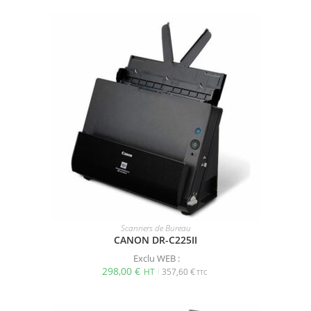
Scanners de Bureau
CANON DR-C225II
Exclu WEB :
298,00
€
357,60
€