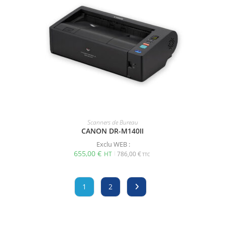
Scanners de Bureau
CANON DR-M140II
Exclu WEB :
655,00
€
786,00
€
1
2