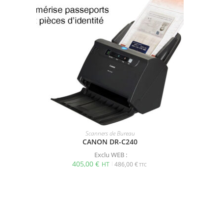
Scanners de Bureau
CANON DR-C240
Exclu WEB :
405,00
€
486,00
€