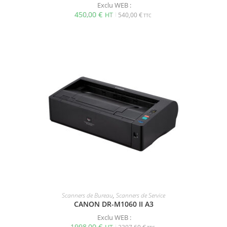
Exclu WEB :
450,00
€
540,00
€
Scanners de Bureau
,
Scanners de Service
CANON DR-M1060 II A3
Exclu WEB :
1998,00
€