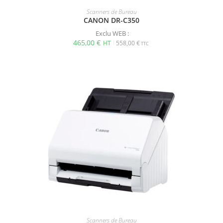
Scanners de Bureau
CANON DR-C350
Exclu WEB :
465,00
€
558,00
€
Scanners de Bureau