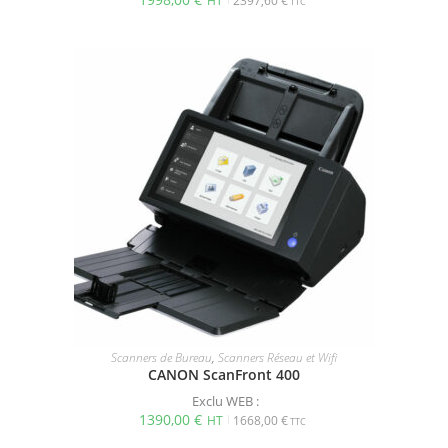
2397,60
€
Scanners de Bureau
,
Scanners Réseau et Wifi
CANON ScanFront 400
Exclu WEB :
1390,00
€
1668,00
€