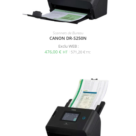
Scanners de Bureau
CANON DR-S250N
Exclu WEB :
476,00
€
571,20
€