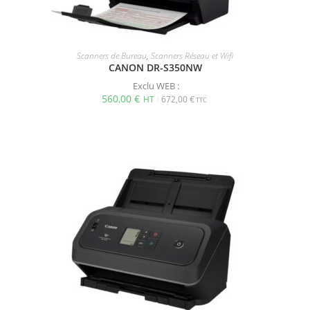
Scanners de Bureau
,
Scanners Réseau et Wifi
CANON DR-S350NW
Exclu WEB :
560,00
€
672,00
€