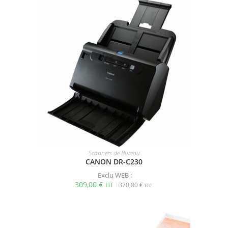
Scanners de Bureau
CANON DR-C230
Exclu WEB :
309,00
€
370,80
€