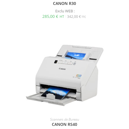
CANON R30
Exclu WEB :
285,00
€
342,00
€
Scanners de Bureau
CANON RS40