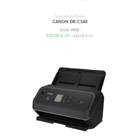
Scanners de Bureau
CANON DR-C340
Exclu WEB :
370,00
€
444,00
€