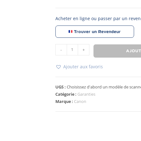
Acheter en ligne ou passer par un reven
Trouver un Revendeur
-
+
AJOUT
Ajouter aux favoris
UGS :
Choisissez d'abord un modèle de scann
Catégorie :
Garanties
Marque :
Canon