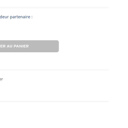
deur partenaire :
ER AU PANIER
er