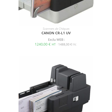
Scanners de Chèques
CANON CR-L1 UV
Exclu WEB :
1240,00
€
1488,00
€