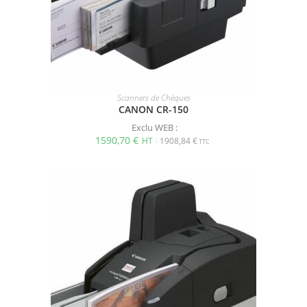
Scanners de Chèques
CANON CR-150
Exclu WEB :
1590,70
€
1908,84
€