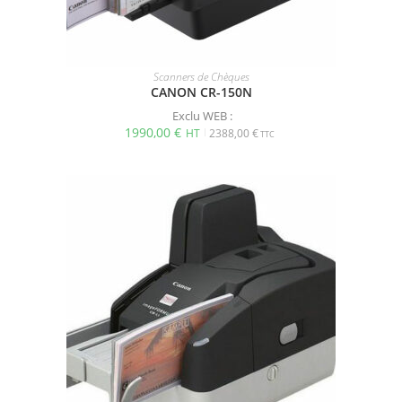
Scanners de Chèques
CANON CR-150N
Exclu WEB :
1990,00
€
2388,00
€