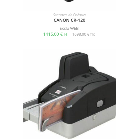
Scanners de Chèques
CANON CR-120
Exclu WEB :
1415,00
€
1698,00
€